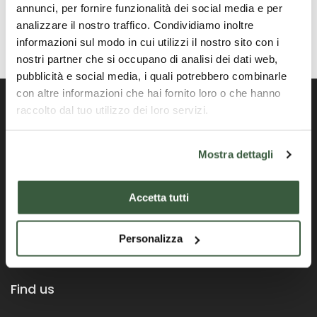
annunci, per fornire funzionalità dei social media e per
analizzare il nostro traffico. Condividiamo inoltre
informazioni sul modo in cui utilizzi il nostro sito con i
nostri partner che si occupano di analisi dei dati web,
pubblicità e social media, i quali potrebbero combinarle
con altre informazioni che hai fornito loro o che hanno
raccolto dal tuo utilizzo dei loro servizi.
Offizielles Portal der Region Umbrien
Mostra dettagli
Accetta tutti
Personalizza
Find us