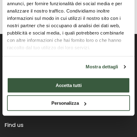
annunci, per fornire funzionalità dei social media e per
analizzare il nostro traffico. Condividiamo inoltre
informazioni sul modo in cui utilizzi il nostro sito con i
nostri partner che si occupano di analisi dei dati web,
pubblicità e social media, i quali potrebbero combinarle
con altre informazioni che hai fornito loro o che hanno
raccolto dal tuo utilizzo dei loro servizi.
Offizielles Portal der Region Umbrien
Mostra dettagli
Accetta tutti
Personalizza
Find us