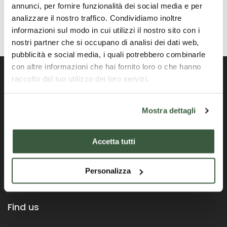
annunci, per fornire funzionalità dei social media e per
analizzare il nostro traffico. Condividiamo inoltre
informazioni sul modo in cui utilizzi il nostro sito con i
nostri partner che si occupano di analisi dei dati web,
pubblicità e social media, i quali potrebbero combinarle
con altre informazioni che hai fornito loro o che hanno
raccolto dal tuo utilizzo dei loro servizi.
Offizielles Portal der Region Umbrien
Mostra dettagli
Accetta tutti
Personalizza
Find us