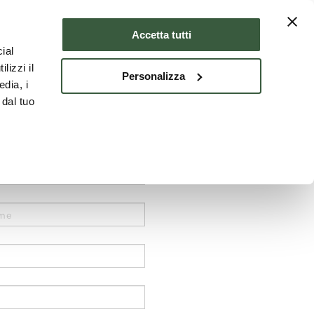
Unterkünfte
DEU
Accetta tutti
ial
lizzi il
Personalizza
edia, i
 dal tuo