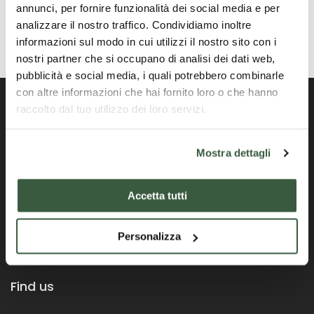
annunci, per fornire funzionalità dei social media e per
analizzare il nostro traffico. Condividiamo inoltre
informazioni sul modo in cui utilizzi il nostro sito con i
nostri partner che si occupano di analisi dei dati web,
pubblicità e social media, i quali potrebbero combinarle
con altre informazioni che hai fornito loro o che hanno
raccolto dal tuo utilizzo dei loro servizi.
Offizielles Portal der Region Umbrien
Mostra dettagli
Accetta tutti
Personalizza
Find us