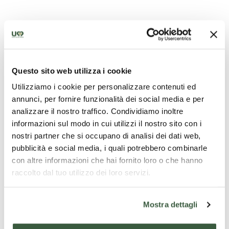
Der
vor allem für
Zweite
Markgrafen
ken
Olivenöl und Wein
nach B
Göttliche
bekannt, die Orte
Maler
sind aber auch
kunstgeschichtlich
äußerst
weiter lesen
weiter lesen
weiter
interessant. In den
Questo sito web utilizza i cookie
beiden Städtchen
Utilizziamo i cookie per personalizzare contenuti ed
befinden sich zwei
annunci, per fornire funzionalità dei social media e per
Meisterwerke von
analizzare il nostro traffico. Condividiamo inoltre
Pietro Vannucci,
informazioni sul modo in cui utilizzi il nostro sito con i
dem
Die beste Angebote für dich
sogenannten
nostri partner che si occupano di analisi dei dati web,
göttlichen Maler.
pubblicità e social media, i quali potrebbero combinarle
con altre informazioni che hai fornito loro o che hanno
raccolto dal tuo utilizzo dei loro servizi.
alle zeigen
Mostra dettagli