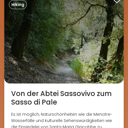
Hiking
Von der Abtei Sassovivo zum
Sasso di Pale
Es ist möglich, Naturschönheiten wie die Menotre-
Wasserfälle und kulturelle Sehenswürdigkeiten wie
die Einsiedelei von Santa Maria Giacobbe zu