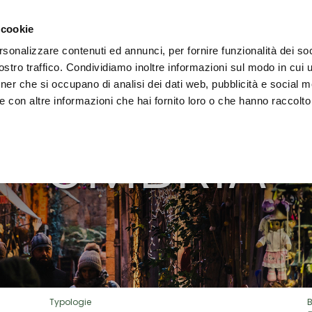
decken
Erleben
Veranstaltungen
Organisieren
 cookie
rsonalizzare contenuti ed annunci, per fornire funzionalità dei soc
 E CAPOD
stro traffico. Condividiamo inoltre informazioni sul modo in cui uti
tner che si occupano di analisi dei dati web, pubblicità e social m
 con altre informazioni che hai fornito loro o che hanno raccolto
UMBRIA
Typologie