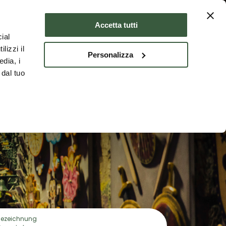
Unterkünfte
DEU
Accetta tutti
ial
ANNO IN
lizzi il
Personalizza
edia, i
 dal tuo
Bezeichnung