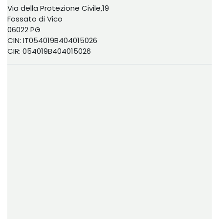
Via della Protezione Civile,19
Fossato di Vico
06022 PG
CIN: IT054019B404015026
CIR: 054019B404015026