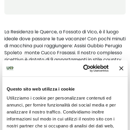
La Residenza le Querce, a Fossato di Vico, è il luogo
ideale dove passare le tue vacanze! Con pochi minuti
di macchina puoi raggiungere: Assisi Gubbio Perugia
Spoleto monte Cucco Frasassi. Il nostro complesso
ricettivo è dotato di 9 appartamenti in stile country,
una splendida piscina esterna, un ampio giardino e
tanti altri comfort.La nostra piscina La nostra nuova
piscina è a Vostra disposizione, ampia e dotata di un
sistema di filtraggio rapido che mantiene costante la
Questo sito web utilizza i cookie
pulizia e l’igiene dell’acqua. Godete le Vostre vacanze
Utilizziamo i cookie per personalizzare contenuti ed
all'aria aperta in Umbria, approfittate del nostro
annunci, per fornire funzionalità dei social media e per
territorio per effettuare escursioni luoghi unici tra
analizzare il nostro traffico. Condividiamo inoltre
natura e cultura e poi riposatevi facendo un tuffo in
informazioni sul modo in cui utilizzi il nostro sito con i
piscina o prendendo il sole sul bordo in mezzo agli
nostri partner che si occupano di analisi dei dati web,
alberti e la quite del nostro giardino.