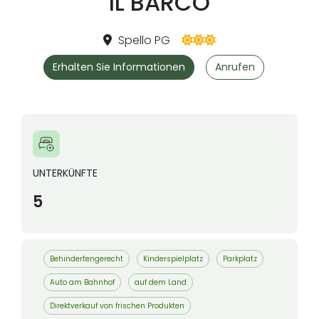
IL BARCO
Spello PG
Erhalten Sie Informationen
Anrufen
UNTERKÜNFTE
5
Behindertengerecht
Kinderspielplatz
Parkplatz
Auto am Bahnhof
auf dem Land
Direktverkauf von frischen Produkten