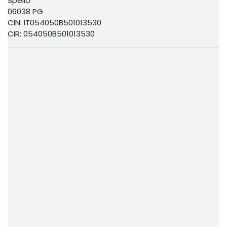
Spello
06038 PG
CIN: IT054050B501013530
CIR: 054050B501013530