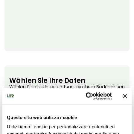
Wählen Sie Ihre Daten
Wählen Sie die Unterkunftsart, die Ihren Bedürfnissen
am besten entspricht. Die angezeigten
Verfügbarkeiten sind unverbindlich; die endgültige
Bestätigung erfolgt durch die Unterkunft.
Questo sito web utilizza i cookie
Utilizziamo i cookie per personalizzare contenuti ed
Filtra risultati per:
annunci, per fornire funzionalità dei social media e per