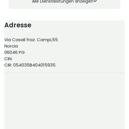
Alle Dienstleistungen anzeigen
Adresse
Via Casali fraz. Campi,55
Norcia
06046 PG
CIN:
CIR: 054035B404015935