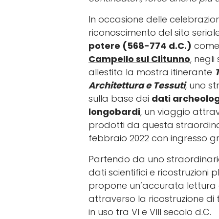
In occasione delle celebrazion
riconoscimento del sito serial
potere (568-774 d.C.)
com
Campello sul Clitunno
, negli
allestita la mostra itinerante
Architettura e Tessuti
, uno st
sulla base dei
dati archeolog
longobardi
, un viaggio attr
prodotti da questa straordinari
febbraio 2022 con ingresso gr
Partendo da uno straordinario
dati scientifici e ricostruzioni pl
propone un’accurata lettura d
attraverso la ricostruzione di t
in uso tra VI e VIII secolo d.C.