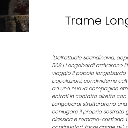
Trame Long
"Dall’attuale Scandinavia, dop
568 i Longobardi arrivarono l’I
viaggio il popolo longobardo 
popolazioni, condividerne cult
ad una nuova compagine etnico-
entrati in contatto diretto con 
Longobardi strutturarono una
coniugare il proprio sostrato
classica e romano-cristiana. Q
continuatori, forse anche più de