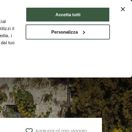
Dove dormire
ITA
Accetta tutti
ial
lizzi il
Personalizza
edia, i
 dal tuo
Aggiungi al mio viaggio