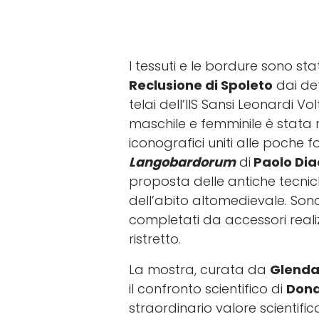
I tessuti e le bordure sono stat
Reclusione di Spoleto
dai det
telai dell’IIS Sansi Leonardi V
maschile e femminile è stata r
iconografici uniti alle poche fon
Langobardorum
di
Paolo Di
proposta delle antiche tecnich
dell’abito altomedievale. Sono 
completati da accessori realizz
ristretto.
La mostra, curata da
Glenda
il confronto scientifico di
Dona
straordinario valore scientifico