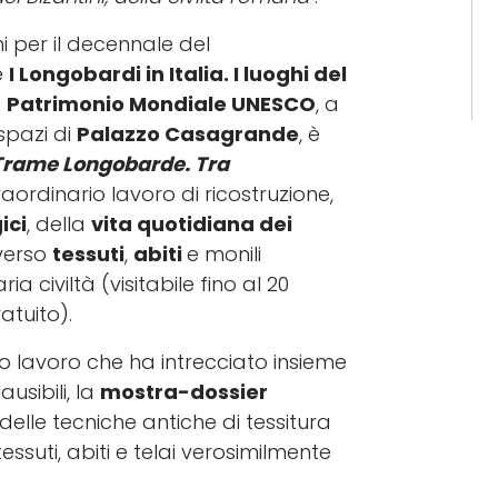
i per il decennale del
e
I Longobardi in Italia. I luoghi del
e
Patrimonio Mondiale UNESCO
, a
 spazi di
Palazzo Casagrande
, è
Trame Longobarde. Tra
raordinario lavoro di ricostruzione,
ici
, della
vita quotidiana dei
averso
tessuti
,
abiti
e monili
a civiltà (visitabile fino al 20
atuito).
 lavoro che ha intrecciato insieme
ausibili, la
mostra-dossier
elle tecniche antiche di tessitura
essuti, abiti e telai verosimilmente