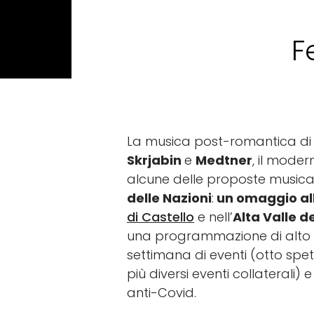
F
La musica post-romantica d
Skrjabin
e
Medtner
, il mode
alcune delle proposte musica
delle Nazioni
:
un omaggio al
di Castello
e nell’
Alta Valle d
una programmazione di alto li
settimana di eventi (otto spett
più diversi eventi collaterali)
anti-Covid.