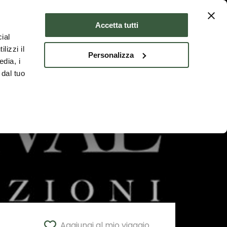
Dove dormire
ITA
Accetta tutti
ial
lizzi il
Personalizza
edia, i
 dal tuo
Aggiungi al mio viaggio