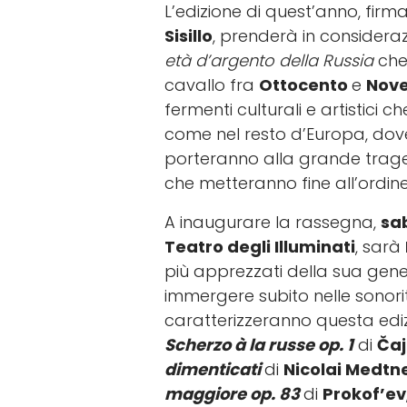
L’edizione di quest’anno, firma
Sisillo
, prenderà in consideraz
età d’argento della Russia
che
cavallo fra
Ottocento
e
Nov
fermenti culturali e artistici ch
come nel resto d’Europa, dove
porteranno alla grande trag
che metteranno fine all’ordine
A inaugurare la rassegna,
sa
Teatro degli Illuminati
, sarà
più apprezzati della sua gener
immergere subito nelle sonorità
caratterizzeranno questa ediz
Scherzo à la russe op. 1
di
Čaj
dimenticati
di
Nicolai Medtn
maggiore op. 83
di
Prokof’ev