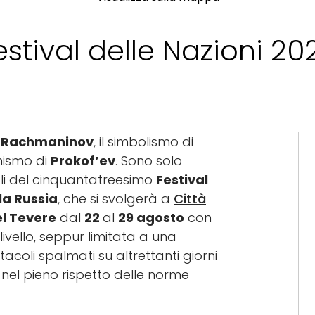
estival delle Nazioni 20
i
Rachmaninov
, il simbolismo di
rnismo di
Prokof’ev
. Sono solo
li del cinquantatreesimo
Festival
la Russia
, che si svolgerà a
Città
el Tevere
dal
22
al
29 agosto
con
vello, seppur limitata a una
acoli spalmati su altrettanti giorni
 e nel pieno rispetto delle norme