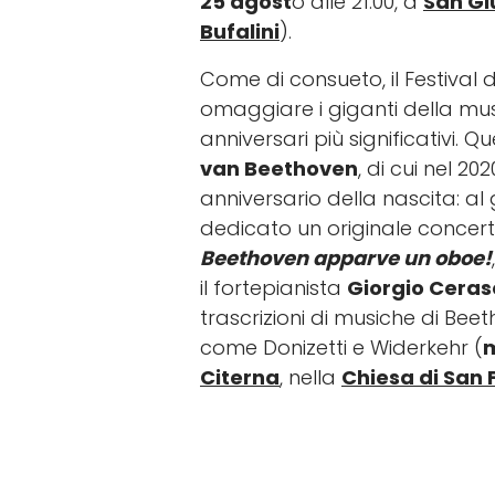
25 agost
o alle 21.00, a
San Gi
Bufalini
).
Come di consueto, il Festival 
omaggiare i giganti della musi
anniversari più significativi. 
van Beethoven
, di cui nel 2
anniversario della nascita: a
dedicato un originale concert
Beethoven apparve un oboe!
il fortepianista
Giorgio Ceras
trascrizioni di musiche di Beeth
come Donizetti e Widerkehr (
m
Citerna
, nella
Chiesa di San