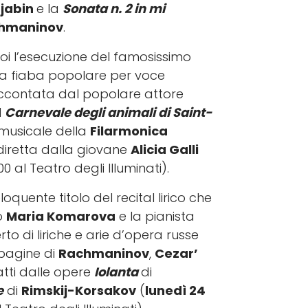
rjabin
e la
Sonata n. 2 in mi
hmaninov
.
oi l’esecuzione del famosissimo
 la fiaba popolare per voce
accontata dal popolare attore
l
Carnevale degli animali di Saint-
e musicale della
Filarmonica
diretta dalla giovane
Alicia Galli
.00 al Teatro degli Illuminati).
eloquente titolo del recital lirico che
o
Maria Komarova
e la pianista
rto di liriche e arie d’opera russe
pagine di
Rachmaninov
,
Cezar’
atti dalle opere
Iolanta
di
e
di
Rimskij-Korsakov
(
lunedì 24