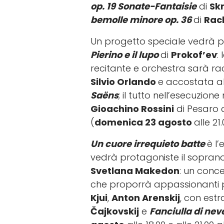
op. 19 Sonate-Fantaisie
di
Sk
bemolle minore op. 36
di
Rac
Un progetto speciale vedrà p
Pierino e il lupo
di
Prokof’ev
:
recitante e orchestra sarà r
Silvio Orlando
e accostata a
Saëns
; il tutto nell’esecuzion
Gioachino Rossini
di Pesaro 
(
domenica 23 agosto
alle 21
Un cuore irrequieto batte
è l’
vedrà protagoniste il sopran
Svetlana Makedon
: un conce
che proporrà appassionanti 
Kjui
,
Anton Arenskij
, con estr
Čajkovskij
e
Fanciulla di nev