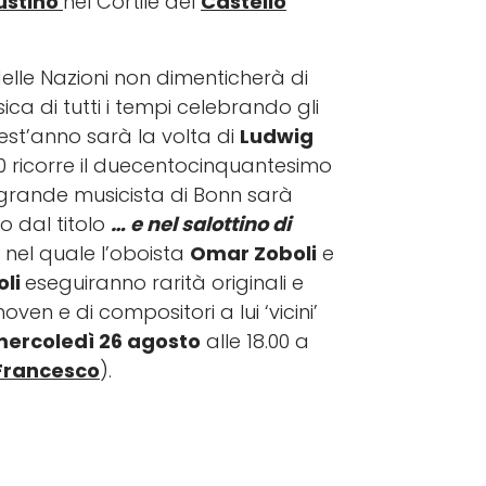
ustino
nel Cortile del
Castello
delle Nazioni non dimenticherà di
ca di tutti i tempi celebrando gli
Quest’anno sarà la volta di
Ludwig
020 ricorre il duecentocinquantesimo
l grande musicista di Bonn sarà
o dal titolo
… e nel salottino di
, nel quale l’oboista
Omar Zoboli
e
oli
eseguiranno rarità originali e
oven e di compositori a lui ‘vicini’
ercoledì 26 agosto
alle 18.00 a
 Francesco
).