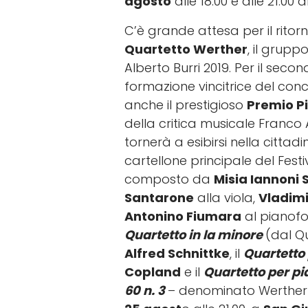
agosto
alle 18.00 e alle 21.00 a
C’è grande attesa per il ritorn
Quartetto Werther
, il grupp
Alberto Burri 2019. Per il sec
formazione vincitrice del conc
anche il prestigioso
Premio Pi
della critica musicale Franco
tornerà a esibirsi nella citta
cartellone principale del Festiv
composto da
Misia Iannoni 
Santarone
alla viola,
Vladim
Antonino Fiumara
al pianofor
Quartetto in la minore
(dal Q
Alfred Schnittke
, il
Quartetto 
Copland
e il
Quartetto per pi
60 n. 3
– denominato Werther