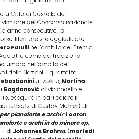
l Teatro degli Illuminati).
o a Città di Castello del
o vincitore del Concorso nazionale
ondo anno consecutivo, la
orso tifernate si è aggiudicata
ero Farulli
nell’ambito del Premio
 Abbiati e come da tradizione
dina umbra nell’ambito del
al delle Nazioni. Il quartetto,
Sebastianini
al violino,
Martina
ir Bogdanović
al violoncello e
te, eseguirà in particolare il
uartettsatz di Gustav Mahler) di
per pianoforte e archi
di
Aaron
anoforte e archi in do minore op.
 – di
Johannes Brahms
(
martedì