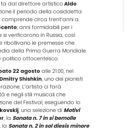
ta dal direttore artistico
Aldo
ione il periodo della cosiddetta
 comprende circa trent’anni a
ecento
; anni formidabili per i
e si verificarono in Russia, così
 ribollivano le premesse che
edia della Prima Guerra Mondiale
 politico ottocentesco.
bato 22 agosto
alle 21.00, nel
Dmitry Shishkin
, uno dei pianisti
azione. L’artista ci farà
 e negli stili musicali che
ione del Festival, eseguendo lo
kovskij
, una selezione di
Motivi
er
, la
Sonata n. 7 in si bemolle
, la
Sonata n. 2 in sol diesis minore