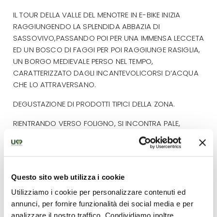
IL TOUR DELLA VALLE DEL MENOTRE IN E-BIKE INIZIA
RAGGIUNGENDO LA SPLENDIDA ABBAZIA DI
SASSOVIVO,PASSANDO POI PER UNA IMMENSA LECCETA
ED UN BOSCO DI FAGGI PER POI RAGGIUNGE RASIGLIA,
UN BORGO MEDIEVALE PERSO NEL TEMPO,
CARATTERIZZATO DAGLI INCANTEVOLICORSI D’ACQUA
CHE LO ATTRAVERSANO.
DEGUSTAZIONE DI PRODOTTI TIPICI DELLA ZONA.
RIENTRANDO VERSO FOLIGNO, SI INCONTRA PALE,
PICCOLO PAESINO PIENO DI LUOGHI SUGGESTIVI,COME
L’EREMO E LE GROTTE DELL’ABBADESSA E LECASCATE DEL
MENOTRE.
Questo sito web utilizza i cookie
CIRCA 50 KM – 1000 MT DI ASCESA
Utilizziamo i cookie per personalizzare contenuti ed
Condizioni contrattuali
annunci, per fornire funzionalità dei social media e per
analizzare il nostro traffico. Condividiamo inoltre