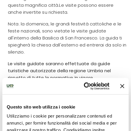
questa magnifica città.Le visite possono essere
anche invertite su richiesta.
Nota: la domenica, le grandi festività cattoliche e le
feste nazionali, sono vietate le visite guidate
all'interno della Basilica di San Francesco. La guida ti
spiegherà la chiesa dall'esterno ed entrerai da solo in
silenzio.
Le visite guidate saranno effettuate da guide
turistiche autorizzate della regione Umbria nel
rispetto di tutte le normative in vigore.
Cosa è incluso
Questo sito web utilizza i cookie
Visita guidata di gruppo a Assisi
Utilizziamo i cookie per personalizzare contenuti ed
annunci, per fornire funzionalità dei social media e per
Visita guidata di Gruppo a Perugia
analizzare il nostro traffico. Condividiamo inoltre