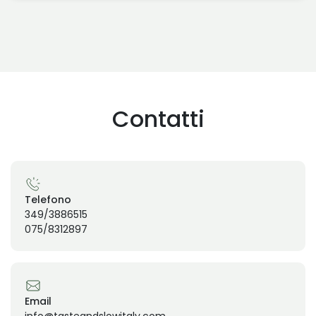
Contatti
Telefono
349/3886515
075/8312897
Email
info@tasteandslowitaly.com