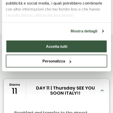
pubblicità e social media, i quali potrebbero combinarle
con altre informazioni che hai fornito loro o che hanno
raccolto dal tuo utilizzo dei loro servizi.
Leggi di più
Mostra dettagli
Accetta tutti
Itinerario di viaggio
Personalizza
Giorno
DAY 11 | Thursday SEE YOU
11
SOON ITALY!!
Breakfast and transfer to the airport.