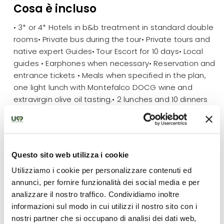
Cosa è incluso
• 3* or 4* Hotels in b&b treatment in standard double
rooms• Private bus during the tour• Private tours and
native expert Guides• Tour Escort for 10 days• Local
guides • Earphones when necessary• Reservation and
entrance tickets • Meals when specified in the plan,
one light lunch with Montefalco DOCG wine and
extravirgin olive oil tasting.• 2 lunches and 10 dinners
Cosa non è incluso
Questo sito web utilizza i cookie
• Everything not mentioned in “the tour includes”•
Utilizziamo i cookie per personalizzare contenuti ed
Flight tickets• Tourist accommodation taxes
annunci, per fornire funzionalità dei social media e per
(approximately 3 € per person per night depending
analizzare il nostro traffico. Condividiamo inoltre
on the location)• Medical-luggage and cancelation
informazioni sul modo in cui utilizzi il nostro sito con i
insurance• Optional tours/experiences
nostri partner che si occupano di analisi dei dati web,