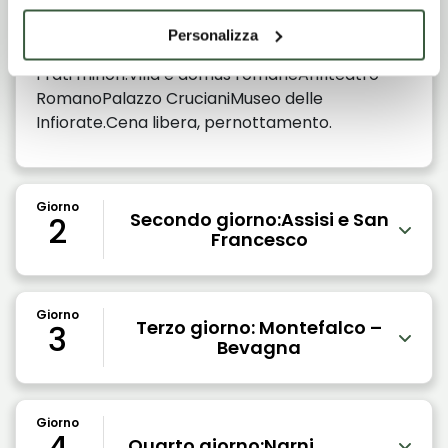
mete di interesse:Chiesa di Sant'Andrea, dove il
seguace di San Francesco, Beato Andrea
Personalizza
Caccioli,istituì una delle prime comunità dei
Frati minori.Villa e domus romaneAnfiteatro
RomanoPalazzo CrucianiMuseo delle
Infiorate.Cena libera, pernottamento.
Giorno
Secondo giorno:Assisi e San
2
Francesco
Giorno
Terzo giorno: Montefalco –
3
Bevagna
Giorno
4
Quarto giorno:Narni