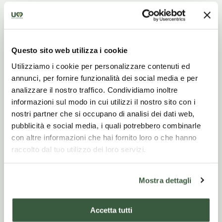
Giorno
Primo giorno:Arrivo a Spello
1
e visita della cittadina
Questo sito web utilizza i cookie
Utilizziamo i cookie per personalizzare contenuti ed
annunci, per fornire funzionalità dei social media e per
Tappe consigliate:Porta di Venere e Torri di
analizzare il nostro traffico. Condividiamo inoltre
ProperzioPorta di età augustea, che collegava
informazioni sul modo in cui utilizzi il nostro sito con i
la città alta al complesso monumentale
nostri partner che si occupano di analisi dei dati web,
extraurbano.Costituita da una doppio arco a
pubblicità e social media, i quali potrebbero combinarle
tre fornici e fiancheggiata da due
con altre informazioni che hai fornito loro o che hanno
torridodecagone costruite nel XII sec.
raccolto dal tuo utilizzo dei loro servizi.
Restaurata nei primi anni del ‘900.Duomo di
Santa Maria MaggioreSorge sui resti di un antico
tempio pagano dedicato a Giunone e Vesta. La
Mostra dettagli
suacostruzione viene terminata verso il XIII
secolo. Del 1522 è l’attiguo Palazzo deiCanonici,
sede oggi della Pinacoteca Civica di Spello.Altre
Accetta tutti