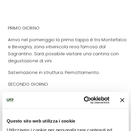
PRIMO GIORNO
Arrivo nel pomeriggio la prima tappa è tra Montefalco
e Bevagna, zona vitivinicola resa famosa dal
Sagrantino. Sarà possibile visitare una cantina con
degustazione di vini.
Sistemazione in struttura. Pernottamento.
SECONDO GIORNO
La giornata sarà interamente dedicata alla scoperta
della città di Perugia. La città oltre ad offrirsi ai
visitatori con tutte le sue eccellenze storiche ed
artistiche, ha una storia legata al cioccolato e alla
Questo sito web utilizza i cookie
nota fabbrica della Perugina e del Bacio. Passeggiata
Utilizziamo i cookie per personalizzare contenuti ed
per il centro storico della città. Ingresso a Perugia