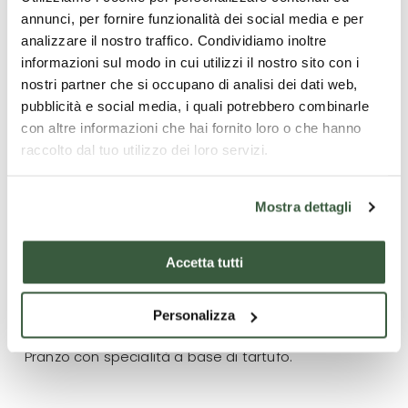
annunci, per fornire funzionalità dei social media e per
Underground
analizzare il nostro traffico. Condividiamo inoltre
Pranzo libero Nel pomeriggio visita di un laboratorio di
informazioni sul modo in cui utilizzi il nostro sito con i
cioccolata in centro storico prima di proseguire per
nostri partner che si occupano di analisi dei dati web,
una cantina per una degustazione di vini.
pubblicità e social media, i quali potrebbero combinarle
con altre informazioni che hai fornito loro o che hanno
Cena libera. Pernottamento
raccolto dal tuo utilizzo dei loro servizi.
TERZO GIORNO
Mostra dettagli
Dopo la prima colazione, nel rientrare verso la propria
destinazione, suggeriamo una sosta a Gubbio, la
città del medioevo. Qui verrà effettuato un giro
Accetta tutti
turistico della città con il Gubbio Express, un trenino
con audio guida che consente di scoprire i luoghi
Personalizza
simbolo della città.
Pranzo con specialità a base di tartufo.