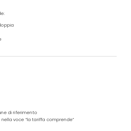
de:
 doppia
e
ne di riferimento
ella voce “la tariffa comprende”