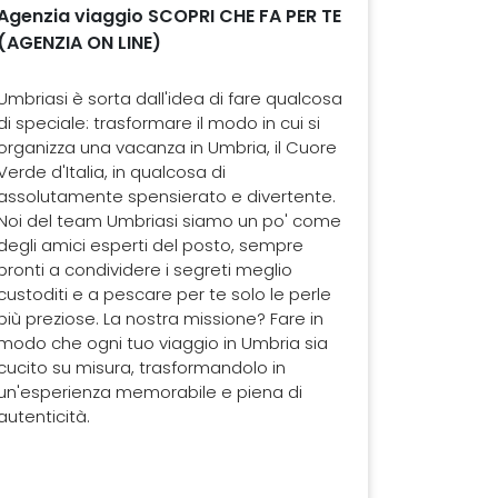
Agenzia viaggio SCOPRI CHE FA PER TE
(AGENZIA ON LINE)
Umbriasi è sorta dall'idea di fare qualcosa
di speciale: trasformare il modo in cui si
organizza una vacanza in Umbria, il Cuore
Verde d'Italia, in qualcosa di
assolutamente spensierato e divertente.
Noi del team Umbriasi siamo un po' come
degli amici esperti del posto, sempre
pronti a condividere i segreti meglio
custoditi e a pescare per te solo le perle
più preziose. La nostra missione? Fare in
modo che ogni tuo viaggio in Umbria sia
cucito su misura, trasformandolo in
un'esperienza memorabile e piena di
autenticità.