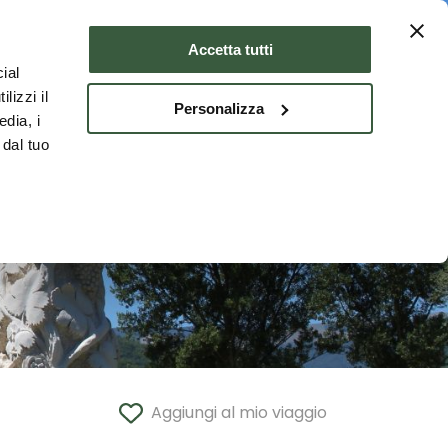
Dove dormire
ITA
Accetta tutti
ial
lizzi il
Personalizza
edia, i
 dal tuo
Aggiungi al mio viaggio