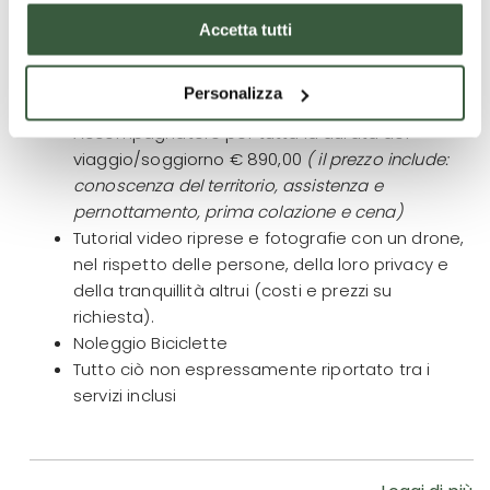
Accetta tutti
Cosa non è incluso
Personalizza
Accompagnatore per tutta la durata del
viaggio/soggiorno € 890,00
( il prezzo include:
conoscenza del territorio, assistenza e
pernottamento, prima colazione e cena)
Tutorial video riprese e fotografie con un drone,
nel rispetto delle persone, della loro privacy e
della tranquillità altrui (costi e prezzi su
richiesta).
Noleggio Biciclette
Tutto ciò non espressamente riportato tra i
servizi inclusi