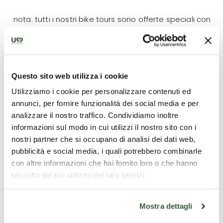
nota: tutti i nostri bike tours sono offerte speciali con
partenza ogni venerdì per tutta l’estate. potete
sempre personalizzare il vostro tour (date di
partenze, km percorsi, trasporto bagagli, e-bikes,
ecc) contattando il nostro staff.
Questo sito web utilizza i cookie
Utilizziamo i cookie per personalizzare contenuti ed
annunci, per fornire funzionalità dei social media e per
Cosa è incluso
analizzare il nostro traffico. Condividiamo inoltre
informazioni sul modo in cui utilizzi il nostro sito con i
4 pernottamenti;
nostri partner che si occupano di analisi dei dati web,
Tutte le colazioni + 2 cene;
pubblicità e social media, i quali potrebbero combinarle
Trasporto bagagli;
con altre informazioni che hai fornito loro o che hanno
Road Book e mappe;
raccolto dal tuo utilizzo dei loro servizi.
Visita guidata di Assisi con guida locale abilitata
dalla Regione Umbria
File Gps disponibili;
Mostra dettagli
Numero di emergenza 24/7