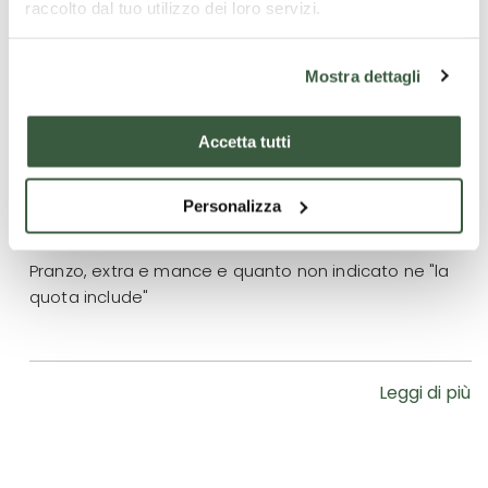
Cosa è incluso
raccolto dal tuo utilizzo dei loro servizi.
Guida autorizzata durante l'intero itinerario.
Trasferimenti verso tutti i siti d'interesse. Ingresso ai
Mostra dettagli
musei della Fondazione Palazzo Albizzini, alla
Madonna del Parto ed al Museo Civico
Accetta tutti
Personalizza
Cosa non è incluso
Pranzo, extra e mance e quanto non indicato ne "la
quota include"
Leggi di più