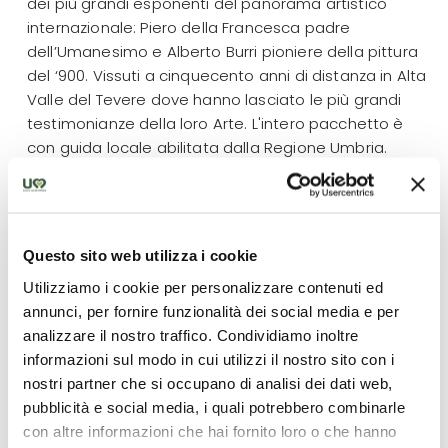
dei più grandi esponenti del panorama artistico
internazionale: Piero della Francesca padre
dell’Umanesimo e Alberto Burri pioniere della pittura
del ‘900. Vissuti a cinquecento anni di distanza in Alta
Valle del Tevere dove hanno lasciato le più grandi
testimonianze della loro Arte. L'intero pacchetto è
con guida locale abilitata dalla Regione Umbria.
Condizioni contrattuali
Minimo 4 partecipanti adulti
Questo sito web utilizza i cookie
Sconto bambini 7-17 anni:10%
Utilizziamo i cookie per personalizzare contenuti ed
annunci, per fornire funzionalità dei social media e per
Durata: circa 8h.
analizzare il nostro traffico. Condividiamo inoltre
Partenza ore 9.30 da Città di Castello
informazioni sul modo in cui utilizzi il nostro sito con i
nostri partner che si occupano di analisi dei dati web,
pubblicità e social media, i quali potrebbero combinarle
con altre informazioni che hai fornito loro o che hanno