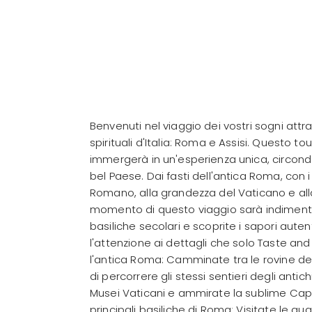
Benvenuti nel viaggio dei vostri sogni attr
spirituali d'Italia: Roma e Assisi. Questo to
immergerà in un'esperienza unica, circondati
bel Paese. Dai fasti dell'antica Roma, con
Romano, alla grandezza del Vaticano e alla 
momento di questo viaggio sarà indimentica
basiliche secolari e scoprite i sapori autenti
l'attenzione ai dettagli che solo Taste and Sl
l'antica Roma: Camminate tra le rovine d
di percorrere gli stessi sentieri degli antic
Musei Vaticani e ammirate la sublime Cappe
principali basiliche di Roma: Visitate le qua