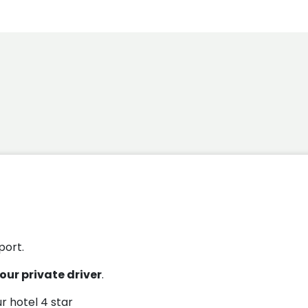
port.
our private driver
.
ur hotel 4 star