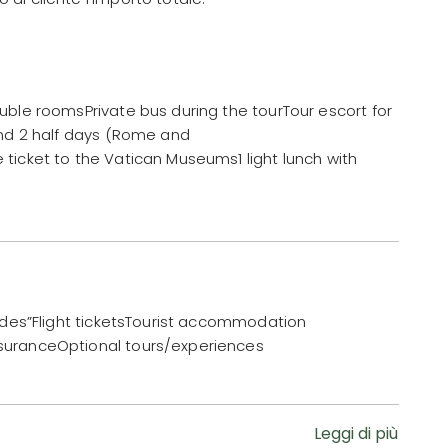
uble roomsPrivate bus during the tourTour escort for
and 2 half days (Rome and
ticket to the Vatican Museums1 light lunch with
ludes”Flight ticketsTourist accommodation
suranceOptional tours/experiences
Leggi di più