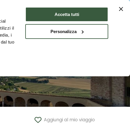
Dove dormire
ITA
Accetta tutti
ial
lizzi il
Personalizza
edia, i
 dal tuo
Aggiungi al mio viaggio