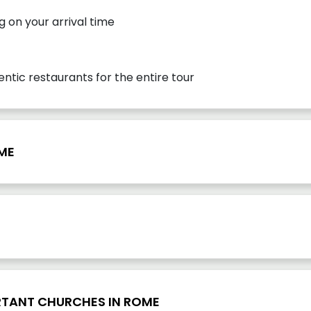
ng on your arrival time
entic restaurants for the entire tour
OME
ORTANT CHURCHES IN ROME