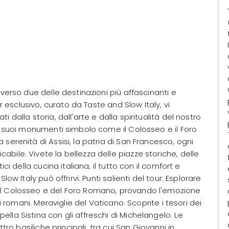
averso due delle destinazioni più affascinanti e
ur esclusivo, curato da Taste and Slow Italy, vi
 dalla storia, dall'arte e dalla spiritualità del nostro
 i suoi monumenti simbolo come il Colosseo e il Foro
serenità di Assisi, la patria di San Francesco, ogni
bile. Vivete la bellezza delle piazze storiche, delle
ci della cucina italiana, il tutto con il comfort e
ow Italy può offrirvi. Punti salienti del tour: Esplorare
el Colosseo e del Foro Romano, provando l'emozione
hi romani. Meraviglie del Vaticano: Scoprite i tesori dei
lla Sistina con gli affreschi di Michelangelo. Le
ttro basiliche principali, tra cui San Giovanni in