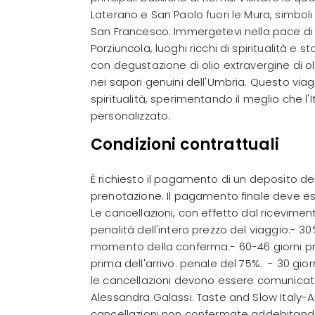
Laterano e San Paolo fuori le Mura, simboli d
San Francesco: Immergetevi nella pace di As
Porziuncola, luoghi ricchi di spiritualità 
con degustazione di olio extravergine di o
nei sapori genuini dell'Umbria. Questo viag
spiritualità, sperimentando il meglio che l'
personalizzato.
Condizioni contrattuali
È richiesto il pagamento di un deposito de
prenotazione. Il pagamento finale deve ess
Le cancellazioni, con effetto dal ricevimen
penalità dell'intero prezzo del viaggio:- 3
momento della conferma.- 60-46 giorni pri
prima dell'arrivo: penale del 75%. - 30 gi
le cancellazioni devono essere comunicate
Alessandra Galassi. Taste and Slow Italy-
cancellazioni non confermate addebitando 