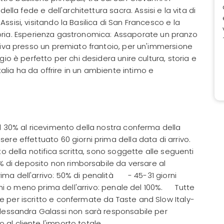
ella fede e dell'architettura sacra. Assisi e la vita di
sisi, visitando la Basilica di San Francesco e la
e storia. Esperienza gastronomica: Assaporate un pranzo
liva presso un premiato frantoio, per un'immersione
gio è perfetto per chi desidera unire cultura, storia e
Italia ha da offrire in un ambiente intimo e
l 30% al ricevimento della nostra conferma della
ere effettuato 60 giorni prima della data di arrivo.
to della notifica scritta, sono soggette alle seguenti
0% di deposito non rimborsabile da versare al
ma dell'arrivo: 50% di penalità - 45-31 giorni
orni o meno prima dell'arrivo: penale del 100%. Tutte
 per iscritto e confermate da Taste and Slow Italy-
Alessandra Galassi non sarà responsabile per
al cliente l'importo totale.