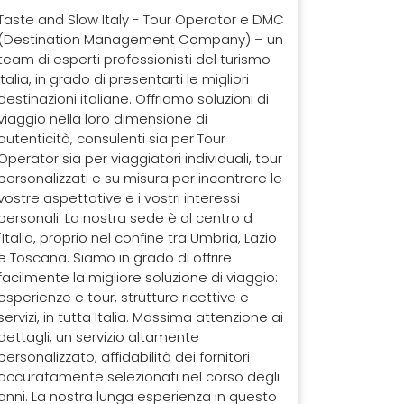
Taste and Slow Italy - Tour Operator e DMC
(Destination Management Company) – un
team di esperti professionisti del turismo
Italia, in grado di presentarti le migliori
destinazioni italiane. Offriamo soluzioni di
viaggio nella loro dimensione di
autenticità, consulenti sia per Tour
Operator sia per viaggiatori individuali, tour
personalizzati e su misura per incontrare le
vostre aspettative e i vostri interessi
personali. La nostra sede è al centro d
´Italia, proprio nel confine tra Umbria, Lazio
e Toscana. Siamo in grado di offrire
facilmente la migliore soluzione di viaggio:
esperienze e tour, strutture ricettive e
servizi, in tutta Italia. Massima attenzione ai
dettagli, un servizio altamente
personalizzato, affidabilità dei fornitori
accuratamente selezionati nel corso degli
anni. La nostra lunga esperienza in questo