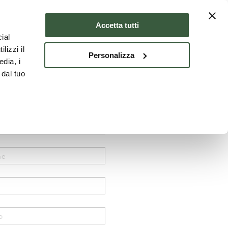
Dove dormire
ITA
Accetta tutti
ial
lizzi il
Personalizza
edia, i
 dal tuo