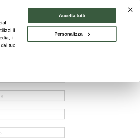
Dove dormire
ITA
Accetta tutti
ial
lizzi il
Personalizza
edia, i
 dal tuo