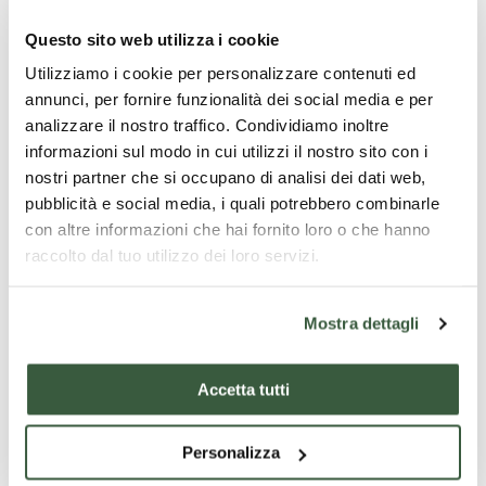
Santa Maria dei Servi e l’“Adorazione dei Magi”
Questo sito web utilizza i cookie
nell’Oratorio dei Bianchi. Si visiteranno inoltre il
Utilizziamo i cookie per personalizzare contenuti ed
Duomo, il rinascimentale Palazzo della Corgna con i
annunci, per fornire funzionalità dei social media e per
suoi affreschi manieristi, la trecentesca Rocca e il
analizzare il nostro traffico. Condividiamo inoltre
suggestivo “Pianto degli angeli” di scuola senese. Il
informazioni sul modo in cui utilizzi il nostro sito con i
percorso si conclude con una nota di curiosità: il
nostri partner che si occupano di analisi dei dati web,
celebre e strettissimo vicolo Baciadonne, simbolo
pubblicità e social media, i quali potrebbero combinarle
romantico della città.
con altre informazioni che hai fornito loro o che hanno
Cosa è incluso
raccolto dal tuo utilizzo dei loro servizi.
visita guidata di città della Pieve
Mostra dettagli
Cosa non è incluso
trasporti, pasti, biglietti d'ingresso
Accetta tutti
Requisiti
Personalizza
Nessuno