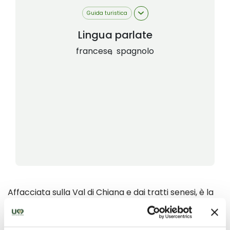
Guida turistica
Lingua parlate
francese
spagnolo
Affacciata sulla Val di Chiana e dai tratti senesi, è la
patria del Perugino, il “divin pittore” del Rinascimento.
La visita guidata conduce alla scoperta dei suoi
capolavori più celebri: la “Deposizione” nella chiesa di