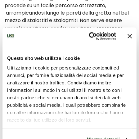
procede su un facile percorso attrezzato,
arrampicandosi lungo le pareti della grotta nel bel
mezzo di stalattiti e stalagmiti. Non serve essere
esperti per vivere questa emozione e nemmeno
possedere particolari abilità, basta avere uno spirito
avventuroso, avere voglia di camminare e stare in
mezzo alla natura, non avere particolari impedimenti
fisici o paura delle altezze e dei luoghi chiusi. La guida
Questo sito web utilizza i cookie
fornirà tutta l’attrezzatura necessaria e vi
Utilizziamo i cookie per personalizzare contenuti ed
accompagna in questa avventura, il divertimento e
annunci, per fornire funzionalità dei social media e per
l’adrenalina sono assicurati.
analizzare il nostro traffico. Condividiamo inoltre
informazioni sul modo in cui utilizzi il nostro sito con i
Requisiti
nostri partner che si occupano di analisi dei dati web,
Il materiale tecnico necessario, ad eccezione
pubblicità e social media, i quali potrebbero combinarle
dell’abbigliamento personale, verrà fornito dalla
con altre informazioni che hai fornito loro o che hanno
guida.
raccolto dal tuo utilizzo dei loro servizi.
Abbigliamento consigliato :