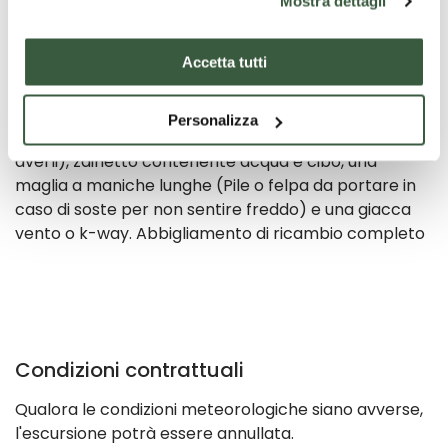
Mostra dettagli
indossare un normale abbigliamento da
escursionismo; pantaloni lunghi leggeri
Accetta tutti
preferibilmente, scarpe meglio se da trekking
(comunque comode con suola scolpita,
possibilmente alte), t-shirt in tessuto traspirante,
Personalizza
guanti da giardinaggio (non obbligatori ma meglio
averli), zainetto contenente acqua e cibo, una
maglia a maniche lunghe (Pile o felpa da portare in
caso di soste per non sentire freddo) e una giacca
vento o k-way. Abbigliamento di ricambio completo
Condizioni contrattuali
Qualora le condizioni meteorologiche siano avverse,
l'escursione potrà essere annullata.