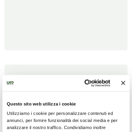
Seleziona le tue date
Scegli la tipologia di alloggio più adatta alle tue
esigenze. Le disponibilità mostrate sono indicative;
la conferma definitiva è a cura della struttura.
Questo sito web utilizza i cookie
Utilizziamo i cookie per personalizzare contenuti ed
annunci, per fornire funzionalità dei social media e per
Filtra risultati per:
analizzare il nostro traffico. Condividiamo inoltre