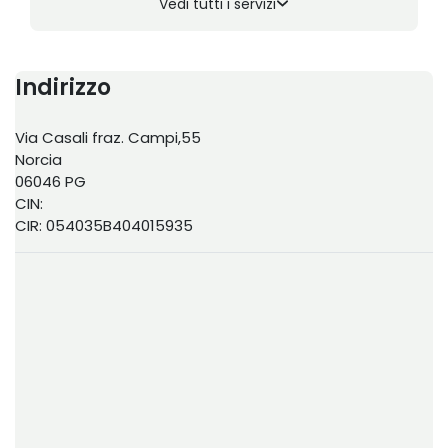
Vedi tutti i servizi
Indirizzo
Via Casali fraz. Campi,55
Norcia
06046 PG
CIN:
CIR: 054035B404015935