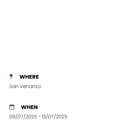
Concert of Enrico Nigiotti during InCanto d'Estate in San
Venanzo
WHERE
San Venanzo
WHEN
09/07/2025 - 13/07/2025