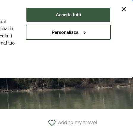
Where to stay
ENG
Accetta tutti
ial
lizzi il
Personalizza
edia, i
 dal tuo
Add to my travel