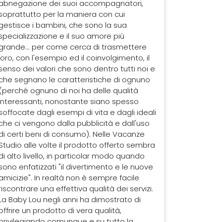
abnegazione dei suoi accompagnatori,
soprattutto per la maniera con cui
gestisce i bambini, che sono la sua
specializzazione e il suo amore più
grande... per come cerca di trasmettere
loro, con l'esempio ed il coinvolgimento, il
senso dei valori che sono dentro tutti noi e
che segnano le caratteristiche di ognuno
(perché ognuno di noi ha delle qualità
interessanti, nonostante siano spesso
soffocate dagli esempi di vita e dagli ideali
che ci vengono dalla pubblicità e dall'uso
di certi beni di consumo). Nelle Vacanze
Studio alle volte il prodotto offerto sembra
di alto livello, in particolar modo quando
sono enfatizzati "il divertimento e le nuove
amicizie". In realtà non è sempre facile
riscontrare una effettiva qualità dei servizi.
La Baby Lou negli anni ha dimostrato di
offrire un prodotto di vera qualità,
privilegiando comunque e su tutto la