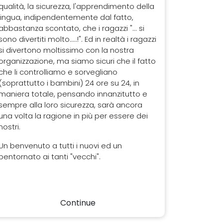
qualità, la sicurezza, l'apprendimento della
lingua, indipendentemente dal fatto,
abbastanza scontato, che i ragazzi "... si
sono divertiti molto.....!". Ed in realtà i ragazzi
si divertono moltissimo con la nostra
organizzazione, ma siamo sicuri che il fatto
che li controlliamo e sorvegliano
(soprattutto i bambini) 24 ore su 24, in
maniera totale, pensando innanzitutto e
sempre alla loro sicurezza, sarà ancora
una volta la ragione in più per essere dei
nostri.
Un benvenuto a tutti i nuovi ed un
bentornato ai tanti "vecchi".
Continue