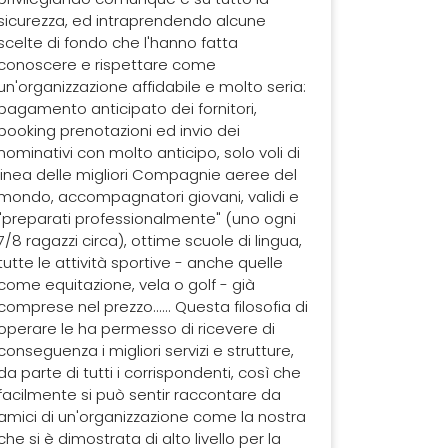
sicurezza, ed intraprendendo alcune
scelte di fondo che l'hanno fatta
conoscere e rispettare come
un'organizzazione affidabile e molto seria:
pagamento anticipato dei fornitori,
booking prenotazioni ed invio dei
nominativi con molto anticipo, solo voli di
linea delle migliori Compagnie aeree del
mondo, accompagnatori giovani, validi e
"preparati professionalmente" (uno ogni
7/8 ragazzi circa), ottime scuole di lingua,
tutte le attività sportive - anche quelle
come equitazione, vela o golf - già
comprese nel prezzo...... Questa filosofia di
operare le ha permesso di ricevere di
conseguenza i migliori servizi e strutture,
da parte di tutti i corrispondenti, così che
facilmente si può sentir raccontare da
amici di un'organizzazione come la nostra
che si è dimostrata di alto livello per la