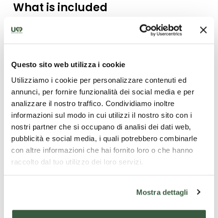
What is included
2 nights in a hotel or agriturismo breakfast
included
guided group tour (max 10 people) with a local
guide licensed by the Umbria Region
Questo sito web utilizza i cookie
guided group tour (max 10 people) with a local
Utilizziamo i cookie per personalizzare contenuti ed
guide licensed by the Umbria Region
annunci, per fornire funzionalità dei social media e per
analizzare il nostro traffico. Condividiamo inoltre
informazioni sul modo in cui utilizzi il nostro sito con i
nostri partner che si occupano di analisi dei dati web,
What is not included
pubblicità e social media, i quali potrebbero combinarle
con altre informazioni che hai fornito loro o che hanno
Visitor's tax, transport or car hire, entrance to Basilica
raccolto dal tuo utilizzo dei loro servizi.
di San Francesco, meals excluding breakfast, single
supplement.
Mostra dettagli
Read more