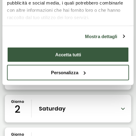
pubblicità e social media, i quali potrebbero combinarle
con altre informazioni che hai fornito loro o che hanno
Itinerario di viaggio
raccolto dal tuo utilizzo dei loro servizi.
Mostra dettagli
Giorno
1
Friday
Accetta tutti
Personalizza
Arrival and accommodation in the hotel.
Giorno
2
Saturday
Giorno