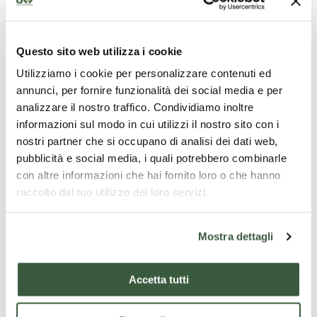
Questo sito web utilizza i cookie
Utilizziamo i cookie per personalizzare contenuti ed
annunci, per fornire funzionalità dei social media e per
analizzare il nostro traffico. Condividiamo inoltre
informazioni sul modo in cui utilizzi il nostro sito con i
nostri partner che si occupano di analisi dei dati web,
pubblicità e social media, i quali potrebbero combinarle
In the renowned land of Sagrantino, just outside the
con altre informazioni che hai fornito loro o che hanno
city, you will visit the winery and oil mill, tasting wine,
raccolto dal tuo utilizzo dei loro servizi.
extra virgin olive oil and traditional food.You will also
take a tour through the vineyards. You will visit our
vineyards, photograph our ancient olive trees, watch
Mostra dettagli
how the oil is produced in our oil mill, enter our wine
cellar and silently admire the prestigious Sagrantino
Accetta tutti
wine as it "rests" in the wooden barrels.At the end,
you will taste our products in our warm and cosy