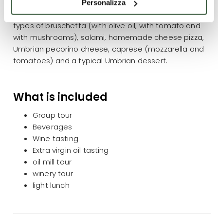
tasting room! The tasting will include 4 types of wine,
Personalizza
extra virgin olive oil and traditional Umbrian dishes: 3
types of bruschetta (with olive oil, with tomato and
with mushrooms), salami, homemade cheese pizza,
Umbrian pecorino cheese, caprese (mozzarella and
tomatoes) and a typical Umbrian dessert.
What is included
Group tour
Beverages
Wine tasting
Extra virgin oil tasting
oil mill tour
winery tour
light lunch