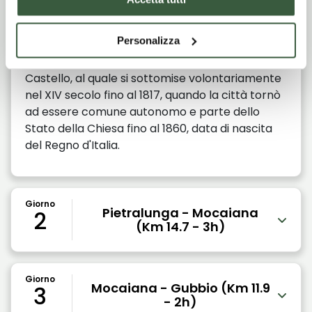
tracce di insediamenti urbani con relative
costruzioni (villae), di cui ancora oggi sono
Personalizza
visibili i resti, acquedotti e strade. La storia di
Pietralunga è intrecciata a quella di Città di
Castello, al quale si sottomise volontariamente
nel XIV secolo fino al 1817, quando la città tornò
ad essere comune autonomo e parte dello
Stato della Chiesa fino al 1860, data di nascita
del Regno d'Italia.
Giorno
Pietralunga - Mocaiana
2
(Km 14.7 - 3h)
Giorno
Mocaiana - Gubbio (Km 11.9
3
- 2h)