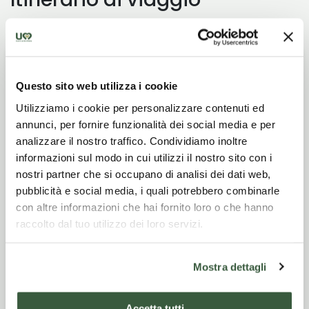
Città di Castello - Pieve
Giorno
1
Saddi - Pietralunga (Km.
Questo sito web utilizza i cookie
20,1 - 4.30h)
Utilizziamo i cookie per personalizzare contenuti ed
annunci, per fornire funzionalità dei social media e per
Inizio del cammino sino a Pieve Saddi.
analizzare il nostro traffico. Condividiamo inoltre
Trasferimento con mezzo privato sino a
informazioni sul modo in cui utilizzi il nostro sito con i
Pietralunga, dove pernotteremo la prima notte.
nostri partner che si occupano di analisi dei dati web,
Il centro abitato di Pietralunga ha origini
pubblicità e social media, i quali potrebbero combinarle
preistoriche, come testimonia il ritrovamento
con altre informazioni che hai fornito loro o che hanno
del "flauto di Pietralunga" in osso ricavato da
raccolto dal tuo utilizzo dei loro servizi.
una tibia umana, oggi conservato nel Museo
Archeologico di Perugia. La fondazione di
Mostra dettagli
Pietralunga, tuttavia, si deve al popolo umbro
(II-I secolo a.C.). Dell'epoca romana restano
testimonianze significative sul territorio, come
Accetta tutti