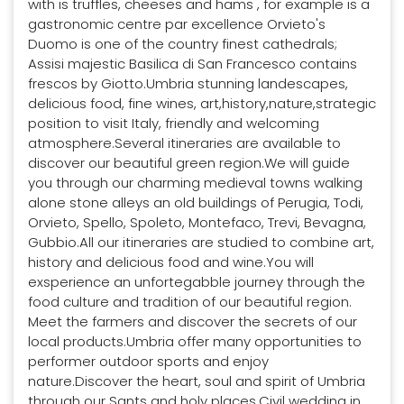
with is truffles, cheeses and hams , for example is a
gastronomic centre par excellence Orvieto's
Duomo is one of the country finest cathedrals;
Assisi majestic Basilica di San Francesco contains
frescos by Giotto.Umbria stunning landescapes,
delicious food, fine wines, art,history,nature,strategic
position to visit Italy, friendly and welcoming
atmosphere.Several itineraries are available to
discover our beautiful green region.We will guide
you through our charming medieval towns walking
alone stone alleys an old buildings of Perugia, Todi,
Orvieto, Spello, Spoleto, Montefaco, Trevi, Bevagna,
Gubbio.All our itineraries are studied to combine art,
history and delicious food and wine.You will
exsperience an unfortegabble journey through the
food culture and tradition of our beautiful region.
Meet the farmers and discover the secrets of our
local products.Umbria offer many opportunities to
performer outdoor sports and enjoy
nature.Discover the heart, soul and spirit of Umbria
through our Sants and holy places.Civil wedding in