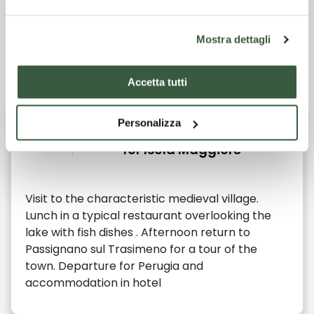
Mostra dettagli
Itinerario di viaggio
Accetta tutti
Arrival in Passignano sul
Giorno
Personalizza
1
Trasimeno and departure
for Isola Maggiore
Visit to the characteristic medieval village.
Lunch in a typical restaurant overlooking the
lake with fish dishes . Afternoon return to
Passignano sul Trasimeno for a tour of the
town. Departure for Perugia and
accommodation in hotel