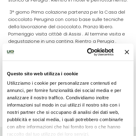
3° giorno Prima colazione partenza per la Casa del
cioccolato Perugina con corso base sulle tecniche
della lavorazione del cioccolato. Pranzo libero.
Pomeriggio visita cittàè di Assisi . Al termine visita e
degustazione in una cantina. Rientro a Perugia .
Pranzo in un ristorante tipico. Pernottamento in hotel.
4° giorno Prima colazione e partenza per la visita
della cittadina di Orvieto di origine etrusca. Si potrà
ammirare il Duomo, la Città sotterranea, il Pozzo di
Questo sito web utilizza i cookie
San Patrizio. Pranzo in un ristorante tipico. Fine dei
Utilizziamo i cookie per personalizzare contenuti ed
nostri servizi
annunci, per fornire funzionalità dei social media e per
analizzare il nostro traffico. Condividiamo inoltre
informazioni sul modo in cui utilizzi il nostro sito con i
Read more
nostri partner che si occupano di analisi dei dati web,
pubblicità e social media, i quali potrebbero combinarle
con altre informazioni che hai fornito loro o che hanno
raccolto dal tuo utilizzo dei loro servizi.