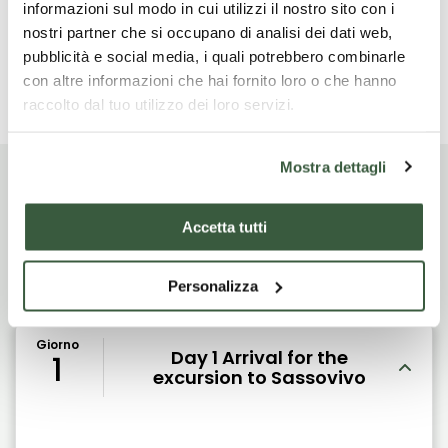
sentiero. Pranzo in ristorante. Fine dei nostri servizi
informazioni sul modo in cui utilizzi il nostro sito con i
nostri partner che si occupano di analisi dei dati web,
pubblicità e social media, i quali potrebbero combinarle
con altre informazioni che hai fornito loro o che hanno
Read more
raccolto dal tuo utilizzo dei loro servizi.
Mostra dettagli
Accetta tutti
Itinerario di viaggio
Personalizza
Giorno
Day 1 Arrival for the
1
excursion to Sassovivo