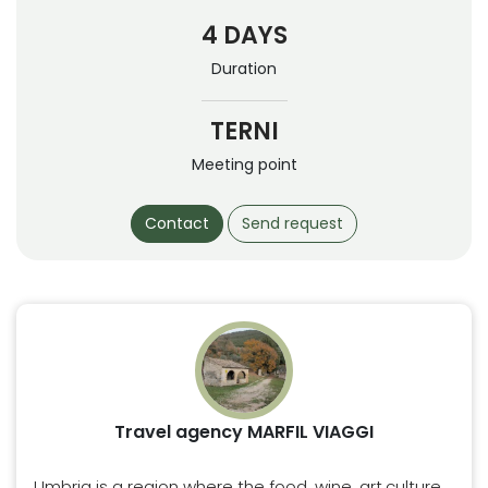
4 DAYS
Duration
TERNI
Meeting point
Contact
Send request
Travel agency MARFIL VIAGGI
Umbria is a region where the food, wine, art,culture