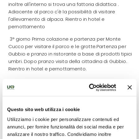
inoltre all'interno si trova una fattoria didattica .
Adiacente al parco c'è la possibilità di visitare
l'allevamento di alpaca. Rientro in hotel e
pernottamento
3° giorno Prima colazione e partenza per Monte
Cucco per visitare il parco e le grotte.Partenza per
Gubbio e pranzo in ristorante a base di prodotti tipici
umbri. Dopo pranzo visita della cittadina di Gubbio.
Rientro in hotel e pernottamento.
4° giorno Prima colazione e partenza per lSpello per
l'escursione lungo l' acquedotto romano . Questo
meraviglioso percorso attraversa un paesaggio di
grande fascino,fatto di storia e natura. A tratti si
Questo sito web utilizza i cookie
snoda tra uliveti, a tratti tra erbe e cespugli aromatici
tipici della macchia mediterranea e quasi sempre
Utilizziamo i cookie per personalizzare contenuti ed
lungo la meravigliosa opera archeologica
annunci, per fornire funzionalità dei social media e per
dell’acquedotto, visibile per la maggior parte del
analizzare il nostro traffico. Condividiamo inoltre