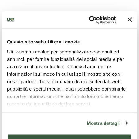
Questo sito web utilizza i cookie
Your special holiday in Umbria in Assisi. Three days in
Utilizziamo i cookie per personalizzare contenuti ed
a hotel or agriturismo + guided tour with an official
annunci, per fornire funzionalità dei social media e per
guide
analizzare il nostro traffico. Condividiamo inoltre
informazioni sul modo in cui utilizzi il nostro sito con i
nostri partner che si occupano di analisi dei dati web,
pubblicità e social media, i quali potrebbero combinarle
What is included
con altre informazioni che hai fornito loro o che hanno
raccolto dal tuo utilizzo dei loro servizi.
2 nights in a hotel or farmhouse
welcome reception and cocktail
Tourist tax
Mostra dettagli
Guided tour of Assisi with a local guide licensed
by the Region of Umbria