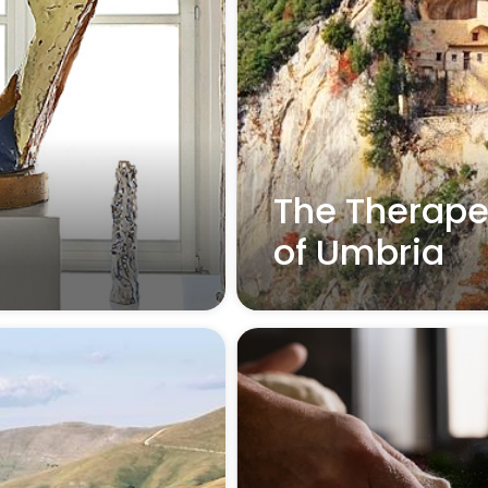
The Therape
of Umbria
Read more