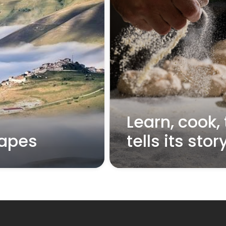
Learn, cook,
apes
tells its stor
Read more