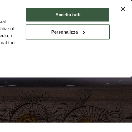
Where to stay
ENG
Accetta tutti
ial
lizzi il
Personalizza
edia, i
 dal tuo