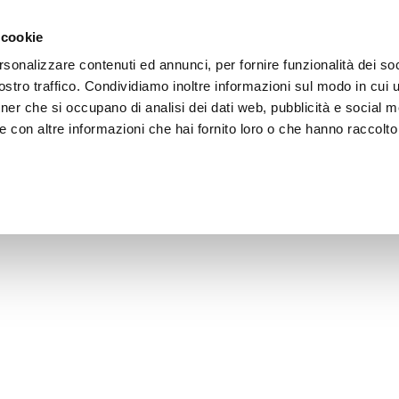
e region
Experience Umbria
Events
Organize
 cookie
rsonalizzare contenuti ed annunci, per fornire funzionalità dei soc
stro traffico. Condividiamo inoltre informazioni sul modo in cui uti
tner che si occupano di analisi dei dati web, pubblicità e social m
 con altre informazioni che hai fornito loro o che hanno raccolto