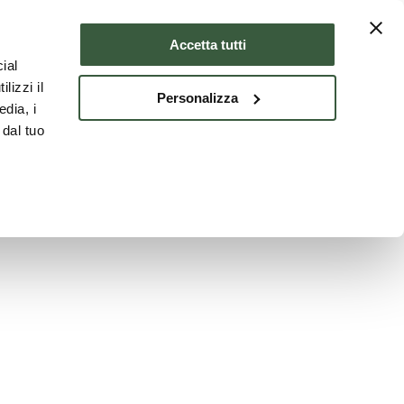
Where to stay
ENG
Accetta tutti
ial
lizzi il
Personalizza
edia, i
 dal tuo