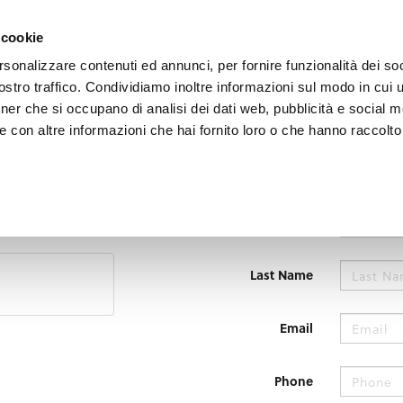
e region
Experience Umbria
Events
Organize
 cookie
rsonalizzare contenuti ed annunci, per fornire funzionalità dei soc
stro traffico. Condividiamo inoltre informazioni sul modo in cui uti
tner che si occupano di analisi dei dati web, pubblicità e social m
 con altre informazioni che hai fornito loro o che hanno raccolto