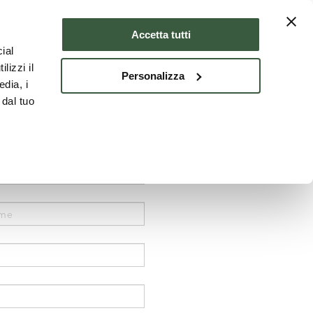
Where to stay
ENG
Accetta tutti
ial
lizzi il
Personalizza
edia, i
 dal tuo