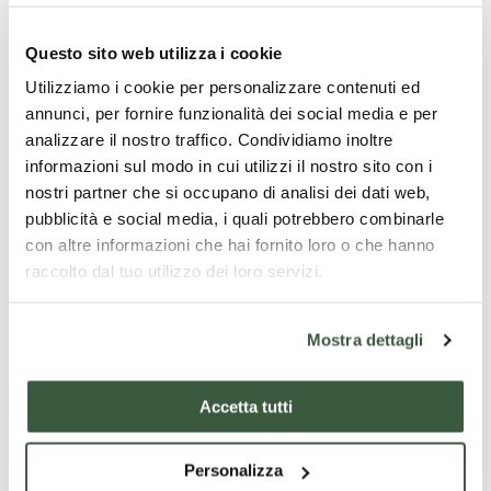
'Deposition' in the church of Santa Maria dei Servi
and the 'Adoration of the Magi' in the Oratorio dei
Questo sito web utilizza i cookie
Bianchi. You will also visit the Duomo, the Renaissance
Utilizziamo i cookie per personalizzare contenuti ed
Palazzo della Corgna with its mannerist frescoes, the
annunci, per fornire funzionalità dei social media e per
14th-century Rocca and the evocative 'Lament of
analizzare il nostro traffico. Condividiamo inoltre
the Angels' by the Sienese school. The itinerary ends
informazioni sul modo in cui utilizzi il nostro sito con i
on a note of curiosity: the famous and narrow
nostri partner che si occupano di analisi dei dati web,
Baciadonne alley, a romantic symbol of the city.
pubblicità e social media, i quali potrebbero combinarle
con altre informazioni che hai fornito loro o che hanno
What is included
raccolto dal tuo utilizzo dei loro servizi.
guided tour of Orvieto and guided tour of città della
Pieve
Mostra dettagli
What is not included
Accetta tutti
transport, meals, entrance fees
Requirements
Personalizza