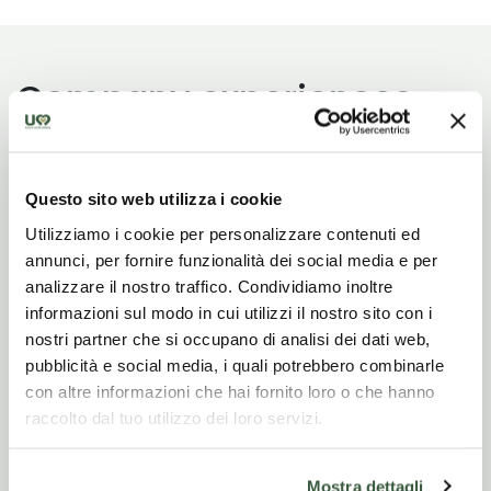
Company experiences
Questo sito web utilizza i cookie
Utilizziamo i cookie per personalizzare contenuti ed
annunci, per fornire funzionalità dei social media e per
analizzare il nostro traffico. Condividiamo inoltre
informazioni sul modo in cui utilizzi il nostro sito con i
nostri partner che si occupano di analisi dei dati web,
Degustazione
pubblicità e social media, i quali potrebbero combinarle
Visita guidata con
degustazione
con altre informazioni che hai fornito loro o che hanno
Reception
raccolto dal tuo utilizzo dei loro servizi.
Evo essence
and
tour del
refreshment
Accoglienza e
Mostra dettagli