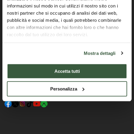
Editorial board
Cookie Preferences
informazioni sul modo in cui utilizzi il nostro sito con i
nostri partner che si occupano di analisi dei dati web,
pubblicità e social media, i quali potrebbero combinarle
Getting To and Around Umbria
con altre informazioni che hai fornito loro o che hanno
Subscribe to the newsletter
raccolto dal tuo utilizzo dei loro servizi.
You will receive travel information, news and tips to
travel to Umbria
Mostra dettagli
Accetta tutti
Sign up
I accept
Privacy policy
Personalizza
Follow us on