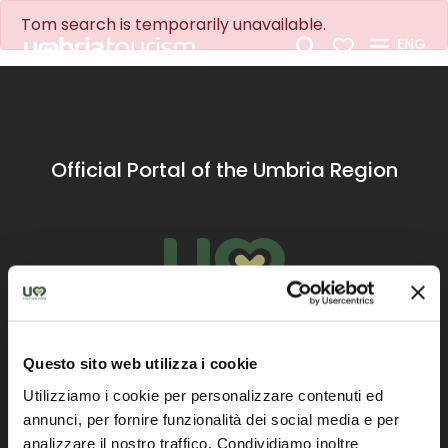
Skip to Main Content
Tom search is temporarily unavailable.
ENG
Official Portal of the Umbria Region
Find us
Questo sito web utilizza i cookie
Utilizziamo i cookie per personalizzare contenuti ed
annunci, per fornire funzionalità dei social media e per
Site map
Accessibility
Legal notes
Contacts
Privacy
Professionals list
analizzare il nostro traffico. Condividiamo inoltre