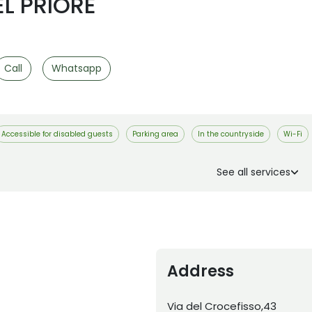
EL PRIORE
Call
Whatsapp
Accessible for disabled guests
Parking area
In the countryside
Wi-Fi
See all services
Address
Via del Crocefisso,43