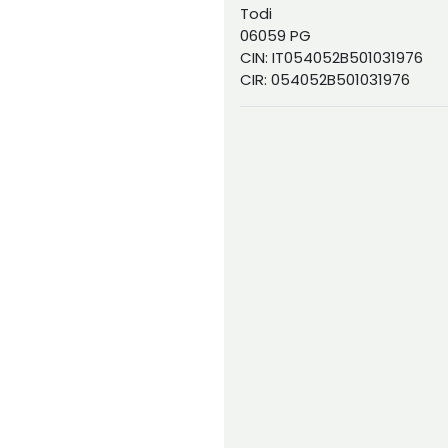
Todi
06059 PG
CIN: IT054052B501031976
CIR: 054052B501031976