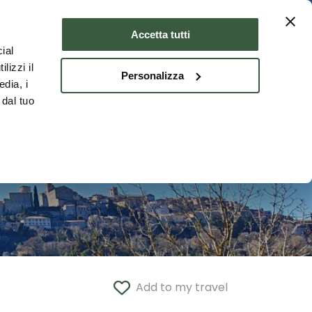
Where to stay
ENG
Accetta tutti
ial
lizzi il
Personalizza
edia, i
 dal tuo
Add to my travel