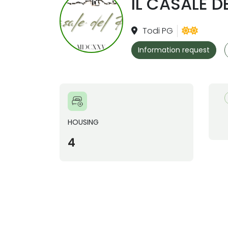
IL CASALE D
Todi PG
Information request
HOUSING
4