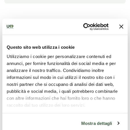
In the more than one hundred hectares of land
surrounding the farmhouse, organic cereals and
legumes are cultivated.We can accommodate our
guests in rooms or flats.Immersed in nature, we enjoy
Questo sito web utilizza i cookie
the absolute silence, peace and tranquillity unique to
the countryside.In addition to rooms and the best
Utilizziamo i cookie per personalizzare contenuti ed
hospitality, you can take guided tours of our farm.
annunci, per fornire funzionalità dei social media e per
analizzare il nostro traffico. Condividiamo inoltre
informazioni sul modo in cui utilizzi il nostro sito con i
Select your dates
nostri partner che si occupano di analisi dei dati web,
Choose the type of accommodation that best suits
pubblicità e social media, i quali potrebbero combinarle
your needs. The availability shown is indicative; final
con altre informazioni che hai fornito loro o che hanno
confirmation is subject to the accommodation
raccolto dal tuo utilizzo dei loro servizi.
provider.
Mostra dettagli