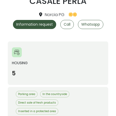
CASALE PERLA
Norcia PG
Information request
Call
Whatsapp
HOUSING
5
Parking area
In the countryside
Direct sale of fresh products
Inserted in a protected area