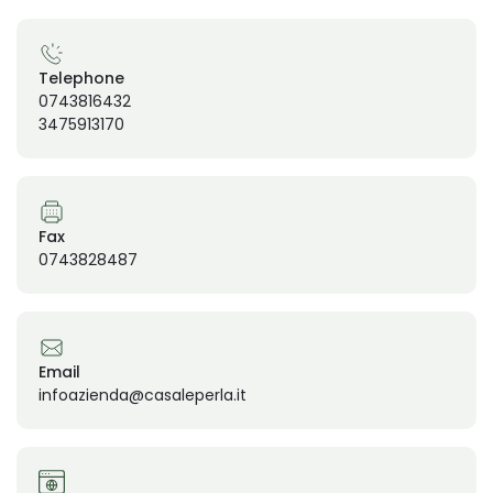
Telephone
0743816432
3475913170
Fax
0743828487
Email
infoazienda@casaleperla.it