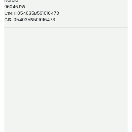
Norcia
06046 PG
CIN: IT054035B501016473
CIR: 054035B501016473