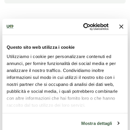
In the more than one hundred hectares of land
surrounding the farmhouse, organic cereals and
legumes are cultivated.We can accommodate our
guests in rooms or flats.Immersed in nature, we enjoy
Questo sito web utilizza i cookie
the absolute silence, peace and tranquillity unique to
the countryside.In addition to rooms and the best
Utilizziamo i cookie per personalizzare contenuti ed
hospitality, you can take guided tours of our farm.
annunci, per fornire funzionalità dei social media e per
analizzare il nostro traffico. Condividiamo inoltre
informazioni sul modo in cui utilizzi il nostro sito con i
Select your dates
nostri partner che si occupano di analisi dei dati web,
Choose the type of accommodation that best suits
pubblicità e social media, i quali potrebbero combinarle
your needs. The availability shown is indicative; final
con altre informazioni che hai fornito loro o che hanno
confirmation is subject to the accommodation
raccolto dal tuo utilizzo dei loro servizi.
provider.
Mostra dettagli