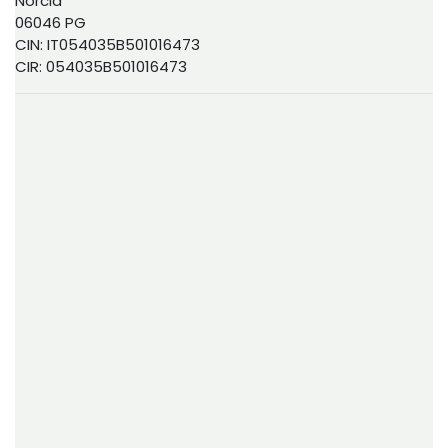
Norcia
06046 PG
CIN: IT054035B501016473
CIR: 054035B501016473