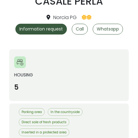
CASALE PERLA
Norcia PG
Information request
Call
Whatsapp
HOUSING
5
Parking area
In the countryside
Direct sale of fresh products
Inserted in a protected area