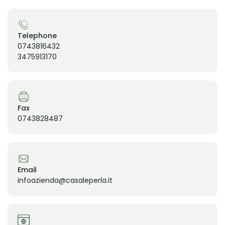
Telephone
0743816432
3475913170
Fax
0743828487
Email
infoazienda@casaleperla.it