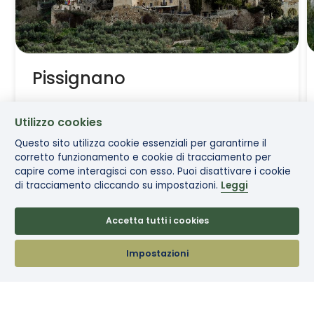
Pissignano
Tra acque sacre e mura medievali
Utilizzo cookies
Questo sito utilizza cookie essenziali per garantirne il
corretto funzionamento e cookie di tracciamento per
capire come interagisci con esso. Puoi disattivare i cookie
di tracciamento cliccando su impostazioni.
Leggi
Continua a leggere
Accetta tutti i cookies
Impostazioni
Memorie di acqua e