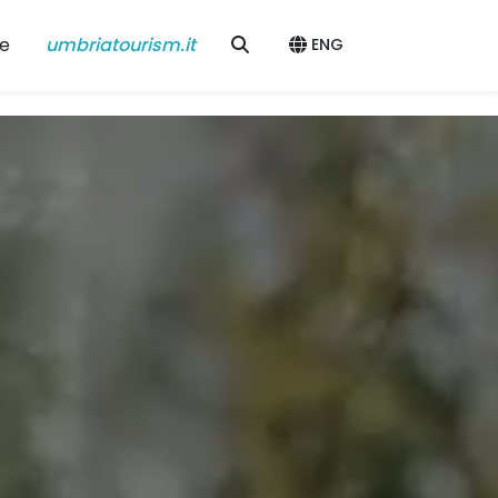
e
umbriatourism.it
ENG