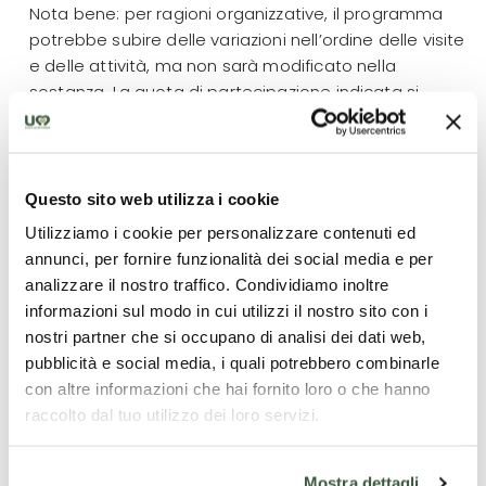
Nota bene: per ragioni organizzative, il programma
potrebbe subire delle variazioni nell’ordine delle visite
e delle attività, ma non sarà modificato nella
sostanza. La quota di partecipazione indicata si
riferisce a gruppi con minimo 40 partecipanti.
Questo sito web utilizza i cookie
Cosa è incluso
Utilizziamo i cookie per personalizzare contenuti ed
Sistemazione in hotel 3 stelle, in camera a 3 / 4 letti,
annunci, per fornire funzionalità dei social media e per
con servizi privati per gli studenti
analizzare il nostro traffico. Condividiamo inoltre
informazioni sul modo in cui utilizzi il nostro sito con i
Trattamento di pensione completa dalla cena del 1°
nostri partner che si occupano di analisi dei dati web,
giorno al pranzo del 2° giorno
pubblicità e social media, i quali potrebbero combinarle
con altre informazioni che hai fornito loro o che hanno
Servizio guida come da programma
raccolto dal tuo utilizzo dei loro servizi.
Mostra dettagli