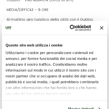
MEDIA/DIFFICILE – 8 ORE
Al mattino giro turistico della città con il Gubbio
Express
Pernottamento e cena.
5° giorno
Questo sito web utilizza i cookie
Utilizziamo i cookie per personalizzare contenuti ed
VALFABBRICA – ASSISI (circa 15 km)
annunci, per fornire funzionalità dei social media e per
FACILE – 5 ORE
analizzare il nostro traffico. Condividiamo inoltre
informazioni sul modo in cui utilizzi il nostro sito con i
Pernottamento e cena.
nostri partner che si occupano di analisi dei dati web,
pubblicità e social media, i quali potrebbero combinarle
6° giorno
con altre informazioni che hai fornito loro o che hanno
ASSISI
raccolto dal tuo utilizzo dei loro servizi.
Mattina dedicata alla scoperta di Assisi
Mostra dettagli