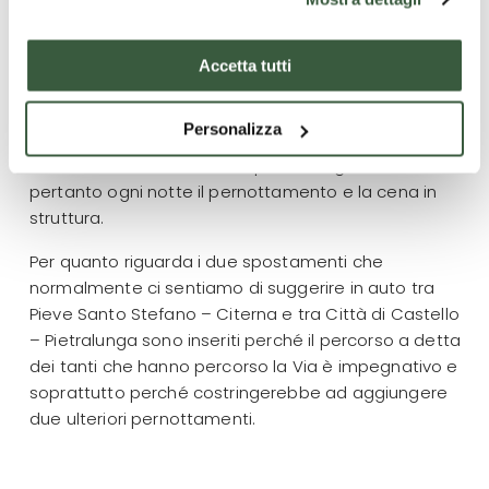
Fine servizi
Ogni sera dell’itinerario il pernottamento è previsto
Accetta tutti
presso strutture quali ad esempio il Refettorio del
Pellegrino del Santuario de La Verna, hotel 3/2 stelle,
Personalizza
agriturismi e affittacamere, lungo il percorso della Via
di Francesco che hanno disponibilità garantendo
pertanto ogni notte il pernottamento e la cena in
struttura.
Per quanto riguarda i due spostamenti che
normalmente ci sentiamo di suggerire in auto tra
Pieve Santo Stefano – Citerna e tra Città di Castello
– Pietralunga sono inseriti perché il percorso a detta
dei tanti che hanno percorso la Via è impegnativo e
soprattutto perché costringerebbe ad aggiungere
due ulteriori pernottamenti.