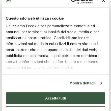
Si pedala sul tracciato della Ex Ferrovia Spoleto
Norcia, attraversando le bellezze naturalistiche della
Valnerina, gli splendidi borghi e le caratteristiche
Questo sito web utilizza i cookie
gallerie della ex Ferrovia.
Utilizziamo i cookie per personalizzare contenuti ed
Lungo il percorso è prevista una degustazione
annunci, per fornire funzionalità dei social media e per
enogastronomica compresa nel tour.
analizzare il nostro traffico. Condividiamo inoltre
informazioni sul modo in cui utilizzi il nostro sito con i
Rientro verso le ore 16:00.
nostri partner che si occupano di analisi dei dati web,
pubblicità e social media, i quali potrebbero combinarle
Condizioni contrattuali
con altre informazioni che hai fornito loro o che hanno
raccolto dal tuo utilizzo dei loro servizi.
Prenotazione obbligatoria tramite mail
Mostra dettagli
Cosa è incluso
Accetta tutti
Bike leader Ciclovery